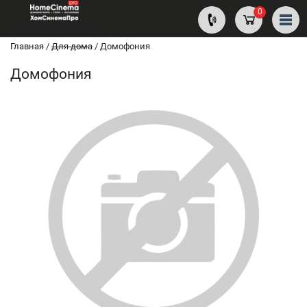
0
Ремонт и пошив одежды
Главная
/
Для дома
/
Домофония
Домофония